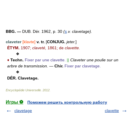
BBG. —
DUB. Dér. 1962, p. 30
(
s
.v. clavetage).
claveter
[klavte]
v. tr.
[
CONJUG.
jeter.
]
ÉTYM.
1907;
claveté,
1861; de
clavette.
❖
♦
Techn.
Fixer par une clavette.
||
Claveter une poulie sur un
arbre de transmission.
—
Chir.
Fixer par clavetage.
❖
DÉR.
Clavetage.
Encyclopédie Universelle
.
2012
.
Игры ⚽
Поможем решить контрольную работу
clavetage
clavette