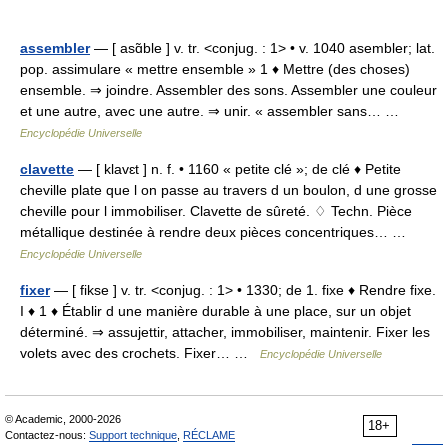
assembler
— [ asɑ̃ble ] v. tr. <conjug. : 1> • v. 1040 asembler; lat.
pop. assimulare « mettre ensemble » 1 ♦ Mettre (des choses)
ensemble. ⇒ joindre. Assembler des sons. Assembler une couleur
et une autre, avec une autre. ⇒ unir. « assembler sans… …
Encyclopédie Universelle
clavette
— [ klavɛt ] n. f. • 1160 « petite clé »; de clé ♦ Petite
cheville plate que l on passe au travers d un boulon, d une grosse
cheville pour l immobiliser. Clavette de sûreté. ♢ Techn. Pièce
métallique destinée à rendre deux pièces concentriques… …
Encyclopédie Universelle
fixer
— [ fikse ] v. tr. <conjug. : 1> • 1330; de 1. fixe ♦ Rendre fixe.
I ♦ 1 ♦ Établir d une manière durable à une place, sur un objet
déterminé. ⇒ assujettir, attacher, immobiliser, maintenir. Fixer les
volets avec des crochets. Fixer… …
Encyclopédie Universelle
© Academic, 2000-2026
18+
Contactez-nous:
Support technique
,
RÉCLAME