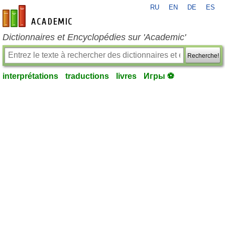
RU
EN
DE
ES
fr-academic.com
Dictionnaires et Encyclopédies sur 'Academic'
Recherche!
interprétations
traductions
livres
Игры ⚽