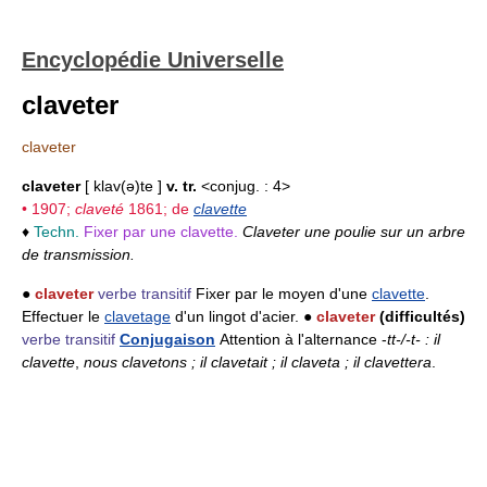
Encyclopédie Universelle
claveter
claveter
claveter
[ klav(ə)te ]
v. tr.
<conjug. : 4>
• 1907;
claveté
1861; de
clavette
♦
Techn.
Fixer par une clavette.
Claveter une poulie sur un arbre
de transmission.
●
claveter
verbe transitif
Fixer par le moyen d'une
clavette
.
Effectuer le
clavetage
d'un lingot d'acier. ●
claveter
(difficultés)
verbe transitif
Conjugaison
Attention à l'alternance -
tt-/-t- : il
clavette
,
nous clavetons ; il clavetait ; il claveta ; il clavettera
.