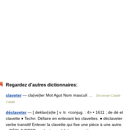
Regardez d'autres dictionnaires:
claveter
— cla|ve|ter Mot Agut Nom masculí …
Diccionari Català-
Català
déclaveter
— [ deklav(ə)te ] v. tr. <conjug. : 4> • 1611 ; de dé et
clavette ♦ Techn. Défaire en enlevant les clavettes. ● déclaveter
verbe transitif Enlever la clavette qui fixe une pièce à une autre.