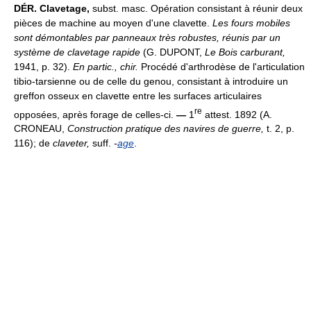
DÉR.
Clavetage,
subst. masc. Opération consistant à réunir deux
pièces de machine au moyen d'une clavette.
Les fours mobiles
sont démontables par panneaux très robustes, réunis par un
système de clavetage rapide
(G. DUPONT,
Le Bois carburant,
1941, p. 32).
En partic.,
chir.
Procédé d'arthrodèse de l'articulation
tibio-tarsienne ou de celle du genou, consistant à introduire un
greffon osseux en clavette entre les surfaces articulaires
re
opposées, après forage de celles-ci.
—
1
attest. 1892 (A.
CRONEAU,
Construction pratique des navires de guerre,
t. 2, p.
116); de
claveter,
suff.
-
age
.