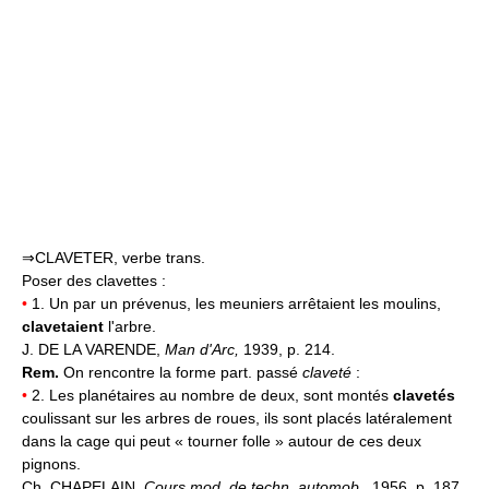
⇒CLAVETER, verbe trans.
Poser des clavettes :
•
1. Un par un prévenus, les meuniers arrêtaient les moulins,
clavetaient
l'arbre.
J. DE LA VARENDE,
Man d'Arc,
1939, p. 214.
Rem.
On rencontre la forme part. passé
claveté
:
•
2. Les planétaires au nombre de deux, sont montés
clavetés
coulissant sur les arbres de roues, ils sont placés latéralement
dans la cage qui peut « tourner folle » autour de ces deux
pignons.
Ch. CHAPELAIN,
Cours mod. de techn. automob.,
1956, p. 187.