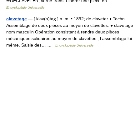
⇒DÉCLAVETER, verbe trans. Libérer une pièce en… …
Encyclopédie Universelle
clavetage
— [ klav(ə)taʒ ] n. m. • 1892; de claveter ♦ Techn.
Assemblage de deux pièces au moyen de clavettes. ● clavetage
nom masculin Opération consistant à rendre deux pièces
mécaniques solidaires au moyen de clavettes ; l assemblage lui
même. Saisie des… …
Encyclopédie Universelle