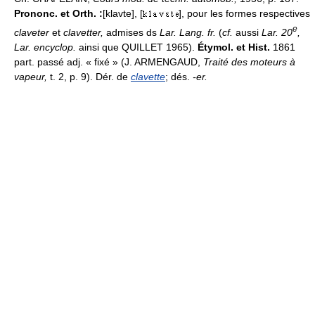
Prononc. et Orth. :
[klavte], [
], pour les formes respectives
e
claveter
et
clavetter,
admises ds
Lar. Lang. fr.
(
cf.
aussi
Lar. 20
,
Lar. encyclop.
ainsi que QUILLET 1965).
Étymol. et Hist.
1861
part. passé adj. « fixé » (J. ARMENGAUD,
Traité des moteurs à
vapeur,
t. 2, p. 9). Dér. de
clavette
; dés.
-er.